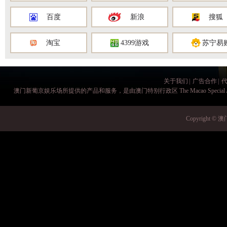
百度
新浪
搜
淘宝
4399游戏
苏宁易
关于我们
|
广告合作
|
澳门新葡京娱乐场所提供的产品和服务，是由澳门特别行政区 The Macao Special
Copyright 